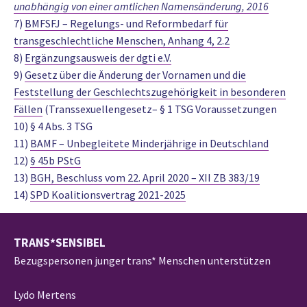
unabhängig von einer amtlichen Namensänderung, 2016
7)
BMFSFJ – Regelungs- und Reformbedarf für
transgeschlechtliche Menschen, Anhang 4, 2.2
8)
Ergänzungsausweis der dgti e.V.
9)
Gesetz über die Änderung der Vornamen und die
Feststellung der Geschlechtszugehörigkeit in besonderen
Fällen
(Transsexuellengesetz– § 1 TSG Voraussetzungen
10) § 4 Abs. 3 TSG
11)
BAMF – Unbegleitete Minderjährige in Deutschland
12)
§ 45b PStG
13)
BGH, Beschluss vom 22. April 2020 – XII ZB 383/19
14)
SPD Koalitionsvertrag 2021-2025
TRANS*SENSIBEL
Bezugspersonen junger trans* Menschen unterstützen
Lydo Mertens