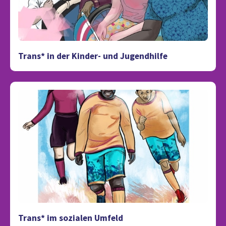
Trans* in der Kinder- und Jugendhilfe
Trans* im sozialen Umfeld