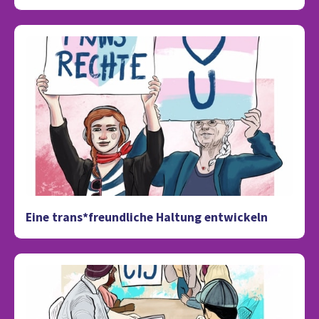
Eine trans*freundliche Haltung entwickeln