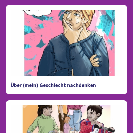
Über (mein) Geschlecht nachdenken